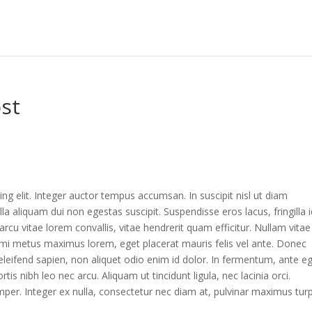
st
ng elit. Integer auctor tempus accumsan. In suscipit nisl ut diam
 aliquam dui non egestas suscipit. Suspendisse eros lacus, fringilla i
rcu vitae lorem convallis, vitae hendrerit quam efficitur. Nullam vitae
 mi metus maximus lorem, eget placerat mauris felis vel ante. Donec
leifend sapien, non aliquet odio enim id dolor. In fermentum, ante e
rtis nibh leo nec arcu. Aliquam ut tincidunt ligula, nec lacinia orci.
mper. Integer ex nulla, consectetur nec diam at, pulvinar maximus turp