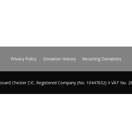
Privacy Policy
Donation History
Recurring Donations
board Chester CIC. Registered Company (No. 10447632) ◊ VAT No. 